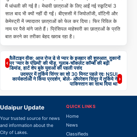
में धांधली की गई है। मेधावी छात्राओं के लिए आईं नई स्कूटियां 3
साल बाद भी क्यों नहीं दी गईं। बीएससी में जियोलॉजी, वॉटिनी और
केमेस्ट्री में ज्यादातर छात्राओं को फेल कर दिया। फिर रिविल के
नाम पर पैसे मांगे जाते हैं। प्रिंसिपल माहेश्वरी का छात्राओं के प्रति
बात करने का तरीका बेहद खराब रहा है।
वैलेंटाइन वीक: आज रोज डे से प्यार के इजहार की शुरुआत, दुकानों
Post
‹
पर ‘प्यार के पंछियों’ की भीड़, गुलाब-चॉकलेट कॉम्बो की बढ़ी
डिमांड, हार्ट शेप बुके युवाओं की पहली पसंद
navigation
उदयपुर में तुर्किये सिंगर का शो 30 मिनट पहले रद्दः NSUI
›
कार्यकर्ताओं ने किया प्रदर्शन, बोले- ऑपरेशन सिंदूर में तुर्किये ने
पाकिस्तान का साथ दिया था
QUICK LINKS
Udaipur Update
Home
Your trusted source for news
News
and information about the
City of Lakes.
Classifieds